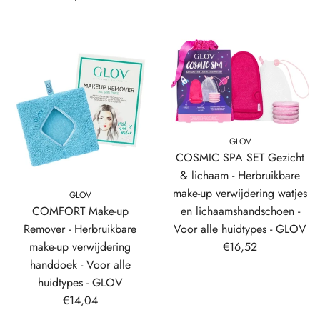
GLOV
COSMIC SPA SET Gezicht
& lichaam - Herbruikbare
make-up verwijdering watjes
GLOV
en lichaamshandschoen -
COMFORT Make-up
Voor alle huidtypes - GLOV
Remover - Herbruikbare
€16,52
make-up verwijdering
handdoek - Voor alle
huidtypes - GLOV
€14,04