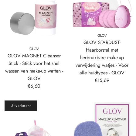
GLOV
GLOV STARDUST-
GLOV
Haarborstel met
GLOV MAGNET Cleanser
herbruikbare make-up
Stick - Stick voor het snel
verwijdering watjes - Voor
wassen van make-up watten -
alle huidtypes - GLOV
GLOV
€15,69
€6,60
Uitverkocht