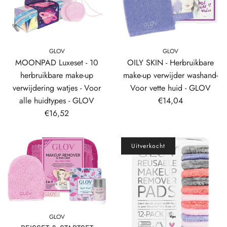
GLOV
GLOV
MOONPAD Luxeset - 10
OILY SKIN - Herbruikbare
herbruikbare make-up
make-up verwijder washand-
verwijdering watjes - Voor
Voor vette huid - GLOV
alle huidtypes - GLOV
€14,04
€16,52
Uitverkocht
GLOV