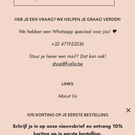
HEB JE EEN VRAAG? WE HELPEN JE GRAAG VERDER!
We hebben een Whatsapp speciaal voor jou! 🖤
+32 471953236
Stuur je liever een mail? Dat kan ook!
shop@fi-elle.be
LINKS
About Us
Verzenden & Retourneren
FAQ
10% KORTING OP JE EERSTE BESTELLING
Privacybeleid
Schrijf je in op onze nieuwsbrief en ontvang 10%
korting op je eerste bestelling.
Algemene Voorwaarden