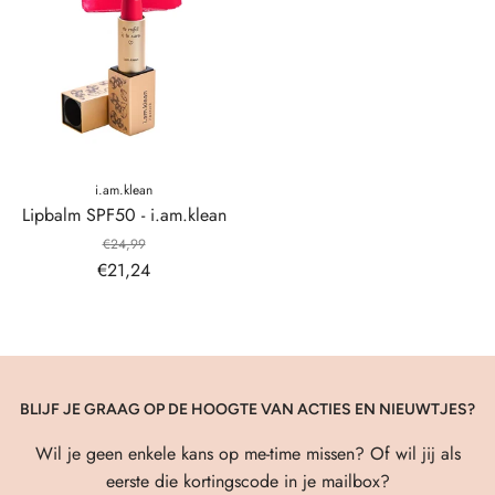
i.am.klean
Lipbalm SPF50 - i.am.klean
€24,99
€21,24
BLIJF JE GRAAG OP DE HOOGTE VAN ACTIES EN NIEUWTJES?
Wil je geen enkele kans op me-time missen? Of wil jij als
eerste die kortingscode in je mailbox?