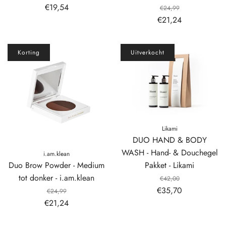
€19,54
€24,99
€21,24
Korting
Uitverkocht
Likami
DUO HAND & BODY
WASH - Hand- & Douchegel
i.am.klean
Pakket - Likami
Duo Brow Powder - Medium
tot donker - i.am.klean
€42,00
€35,70
€24,99
€21,24