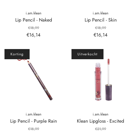
i.am.klean
i.am.klean
Lip Pencil - Naked
Lip Pencil - Skin
€18,99
€18,99
€16,14
€16,14
Korting
Uitverkocht
i.am.klean
i.am.klean
Lip Pencil - Purple Rain
Klean Lipgloss - Excited
€18,99
€21,99