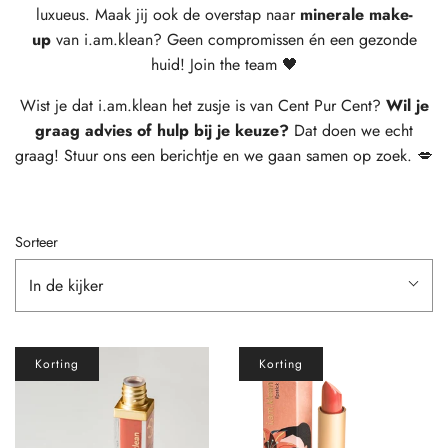
luxueus.
Maak jij ook de overstap naar
minerale make-
up
van i.am.klean? Geen compromissen én een gezonde
huid! Join the team 🖤
Wist je dat i.am.klean het zusje is van Cent Pur Cent?
Wil je
graag advies of hulp bij je keuze?
Dat doen we echt
graag! Stuur ons een berichtje en we gaan samen op zoek. 💋
Sorteer
In de kijker
Korting
Korting