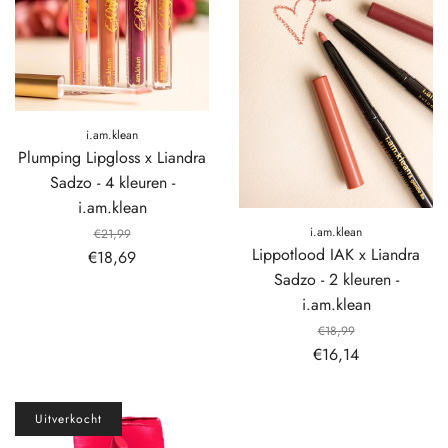
i.am.klean
Plumping Lipgloss x Liandra
Sadzo - 4 kleuren -
i.am.klean
i.am.klean
€21,99
Lippotlood IAK x Liandra
€18,69
Sadzo - 2 kleuren -
i.am.klean
€18,99
€16,14
Uitverkocht