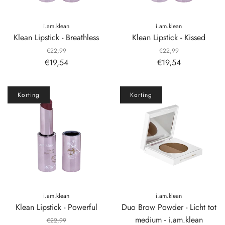
i.am.klean
i.am.klean
Klean Lipstick - Breathless
Klean Lipstick - Kissed
€22,99
€22,99
€19,54
€19,54
Korting
Korting
i.am.klean
i.am.klean
Klean Lipstick - Powerful
Duo Brow Powder - Licht tot
medium - i.am.klean
€22,99