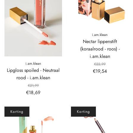
i.am.klean
Nectar lippenstift
(koraalrood - roos) -
i.am.klean
i.am.klean
€22,99
Lipgloss spoiled - Neutraal
€19,54
rood - i.am.klean
€21,99
€18,69
Korting
Korting