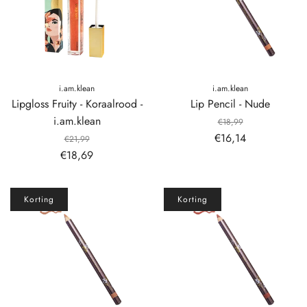
i.am.klean
i.am.klean
Lipgloss Fruity - Koraalrood -
Lip Pencil - Nude
i.am.klean
€18,99
€16,14
€21,99
€18,69
Korting
Korting