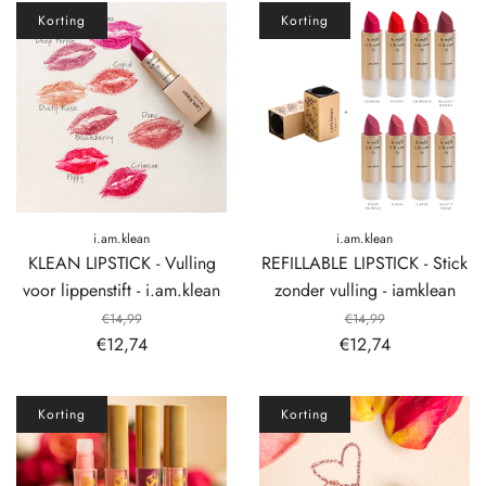
Korting
Korting
i.am.klean
i.am.klean
KLEAN LIPSTICK - Vulling
REFILLABLE LIPSTICK - Stick
voor lippenstift - i.am.klean
zonder vulling - iamklean
€14,99
€14,99
€12,74
€12,74
Korting
Korting