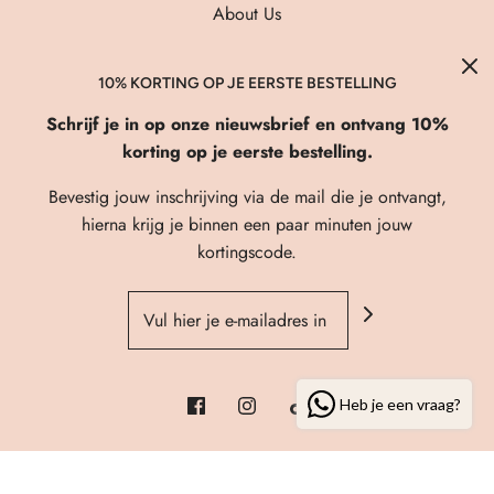
About Us
Verzenden & Retourneren
FAQ
10% KORTING OP JE EERSTE BESTELLING
Privacybeleid
Schrijf je in op onze nieuwsbrief en ontvang 10%
korting op je eerste bestelling.
Algemene Voorwaarden
Contact
Bevestig jouw inschrijving via de mail die je ontvangt,
hierna krijg je binnen een paar minuten jouw
kortingscode.
© 2026 Fi'elle Shop
| Webshop powered by
Prosite
Heb je een vraag?