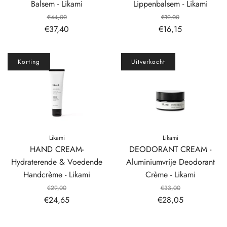
Balsem - Likami
Lippenbalsem - Likami
€44,00
€19,00
€37,40
€16,15
Korting
Uitverkocht
Likami
Likami
HAND CREAM-
DEODORANT CREAM -
Hydraterende & Voedende
Aluminiumvrije Deodorant
Handcrème - Likami
Crème - Likami
€29,00
€33,00
€24,65
€28,05