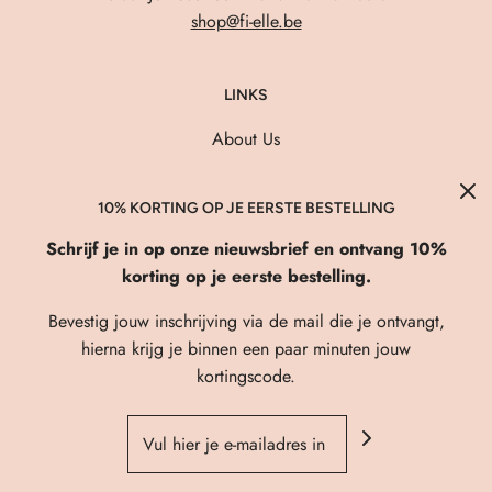
shop@fi-elle.be
LINKS
About Us
Verzenden & Retourneren
FAQ
10% KORTING OP JE EERSTE BESTELLING
Privacybeleid
Schrijf je in op onze nieuwsbrief en ontvang 10%
korting op je eerste bestelling.
Algemene Voorwaarden
Contact
Bevestig jouw inschrijving via de mail die je ontvangt,
hierna krijg je binnen een paar minuten jouw
kortingscode.