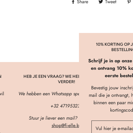
Share
Tweet
10% KORTING OP J
BESTELLI
Schrijf je in op onz
en ontvang 10% kor
eerste bestel
N
HEB JE EEN VRAAG? WE HELPEN JE GRAAG
VERDER!
Bevestig jouw inschri
il
We hebben een Whatsapp speciaal voor jou! 🖤
mail die je ontvangt, h
binnen een paar mi
+32 471953236
kortingscod
Stuur je liever een mail? Dat kan ook!
shop@fi-elle.be