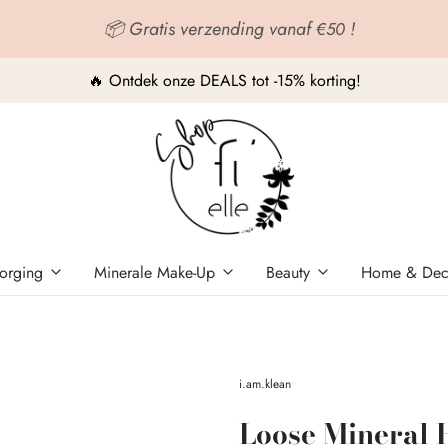
📦 Gratis verzending vanaf
!
€50
🔥 Ontdek onze DEALS tot -15% korting!
orging
Minerale Make-Up
Beauty
Home & De
i.am.klean
Loose Mineral 