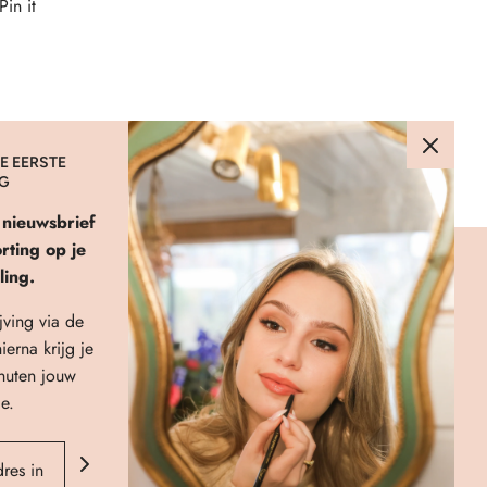
Pin it
E EERSTE
NG
e nieuwsbrief
ting op je
ling.
LINKS
jving via de
About Us
ierna krijg je
Verzenden & Retourneren
nuten jouw
FAQ
e.
Privacybeleid
Algemene Voorwaarden