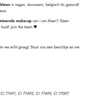
.klean
is vegan, duurzaam, belgisch én gezond!
ueus.
minerale make-up
van i.am.klean? Geen
huid! Join the team 🖤
en we echt graag! Stuur ons een berichtje en we
CI 77491, CI 77492,
CI 77499
,
CI 77007