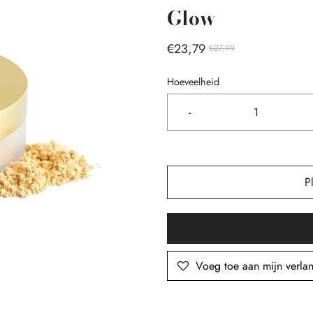
Glow
€23,79
€27,99
Hoeveelheid
-
P
Voeg toe aan mijn verlang