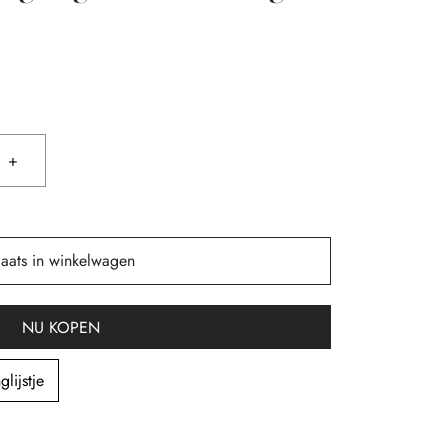
+
laats in winkelwagen
NU KOPEN
lijstje