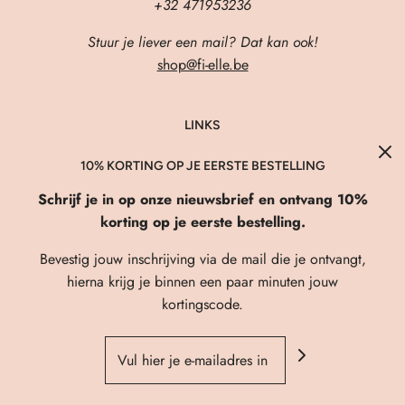
+32 471953236
Stuur je liever een mail? Dat kan ook!
shop@fi-elle.be
LINKS
About Us
10% KORTING OP JE EERSTE BESTELLING
Verzenden & Retourneren
Schrijf je in op onze nieuwsbrief en ontvang 10%
FAQ
korting op je eerste bestelling.
Privacybeleid
Bevestig jouw inschrijving via de mail die je ontvangt,
Algemene Voorwaarden
hierna krijg je binnen een paar minuten jouw
kortingscode.
Contact