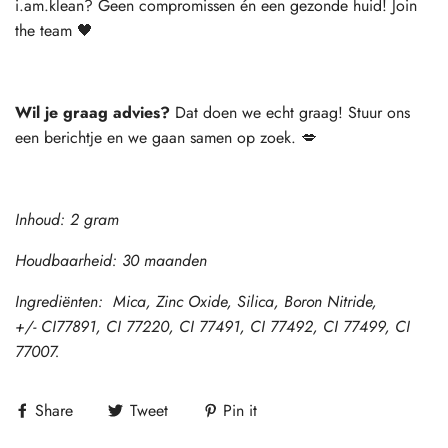
i.am.klean? Geen compromissen én een gezonde huid! Join
the team 🖤
Wil je graag advies?
Dat doen we echt graag! Stuur ons
een berichtje en we gaan samen op zoek. 💋
Inhoud: 2 gram
Houdbaarheid: 30 maanden
Ingrediënten:
Mica, Zinc
Oxide
,
Silica
,
Boron
Nitride
,
+/-
CI
77891
,
CI 77220, CI 77491, CI 77492, CI 77499, CI
77007.
Share
Tweet
Pin it