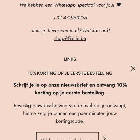
We hebben een Whatsapp speciaal voor jou! 🖤
+32 471953236
Stuur je liever een mail? Dat kan ook!
shop@fi-elle.be
LINKS
About Us
10% KORTING OP JE EERSTE BESTELLING
Verzenden & Retourneren
Schrijf je in op onze nieuwsbrief en ontvang 10%
FAQ
korting op je eerste bestelling.
Privacybeleid
Bevestig jouw inschrijving via de mail die je ontvangt,
Algemene Voorwaarden
hierna krijg je binnen een paar minuten jouw
kortingscode.
Contact