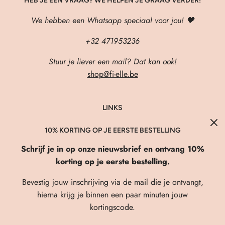
HEB JE EEN VRAAG? WE HELPEN JE GRAAG VERDER!
We hebben een Whatsapp speciaal voor jou! 🖤
+32 471953236
Stuur je liever een mail? Dat kan ook!
shop@fi-elle.be
LINKS
About Us
10% KORTING OP JE EERSTE BESTELLING
Verzenden & Retourneren
Schrijf je in op onze nieuwsbrief en ontvang 10%
FAQ
korting op je eerste bestelling.
Privacybeleid
Bevestig jouw inschrijving via de mail die je ontvangt,
Algemene Voorwaarden
hierna krijg je binnen een paar minuten jouw
kortingscode.
Contact