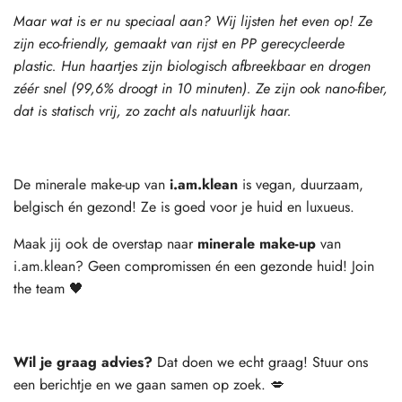
Maar wat is er nu speciaal aan? Wij lijsten het even
op!
Ze
zijn eco-friendly, gemaakt van rijst en PP gerecycleerde
plastic. Hun haartjes zijn biologisch afbreekbaar en drogen
zéér snel (99,6% droogt in 10 minuten). Ze zijn ook nano-fiber,
dat is statisch vrij, zo zacht als natuurlijk haar.
De minerale make-up van
i.am.klean
is vegan, duurzaam,
belgisch én gezond! Ze is goed voor je huid en luxueus.
Maak jij ook de overstap naar
minerale make-up
van
i.am.klean? Geen compromissen én een gezonde huid! Join
the team 🖤
Wil je graag advies?
Dat doen we echt graag! Stuur ons
een berichtje en we gaan samen op zoek. 💋