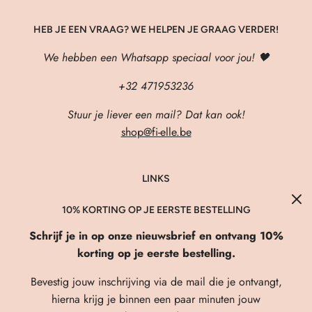
HEB JE EEN VRAAG? WE HELPEN JE GRAAG VERDER!
We hebben een Whatsapp speciaal voor jou! 🖤
+32 471953236
Stuur je liever een mail? Dat kan ook!
shop@fi-elle.be
LINKS
About Us
10% KORTING OP JE EERSTE BESTELLING
Verzenden & Retourneren
Schrijf je in op onze nieuwsbrief en ontvang 10%
FAQ
korting op je eerste bestelling.
Privacybeleid
Bevestig jouw inschrijving via de mail die je ontvangt,
Algemene Voorwaarden
hierna krijg je binnen een paar minuten jouw