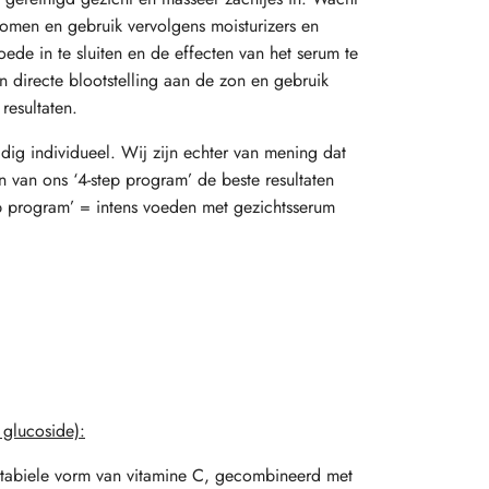
nomen en gebruik vervolgens moisturizers en
ede in te sluiten en de effecten van het serum te
van directe blootstelling aan de zon en gebruik
resultaten.
ig individueel. Wij zijn echter van mening dat
n van ons ‘4
-
step program’ de beste resultaten
ep program’ =
intens voeden met gezichtsserum
 glucoside):
stabiele vorm van vitamine C, gecombineerd met