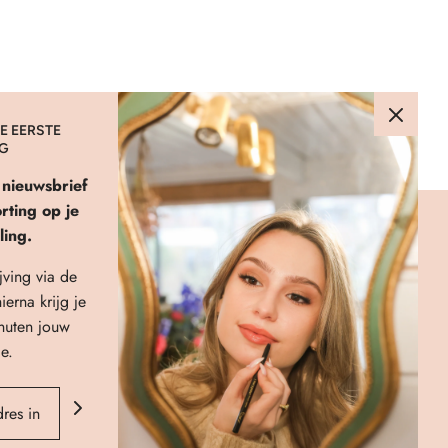
E EERSTE
NG
e nieuwsbrief
ting op je
ling.
LINKS
jving via de
About Us
ierna krijg je
Verzenden & Retourneren
nuten jouw
FAQ
e.
Privacybeleid
Algemene Voorwaarden
Contact