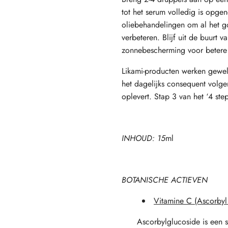
tot het serum volledig is opge
oliebehandelingen om al het go
verbeteren. Blijf uit de buurt 
zonnebescherming voor betere 
Likami-producten werken geweld
het
dagelijks consequent volge
oplevert.
Stap 3 van
het ‘4 st
INHOUD: 15
ml
BOTANISCHE ACTIEVEN
Vitamine C (Ascorbyl
Ascorbylglucoside is een 