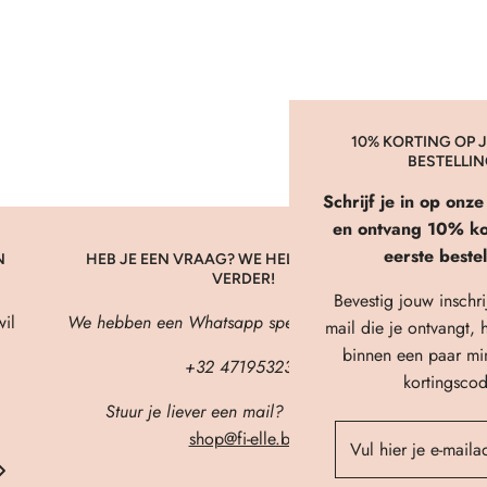
10% KORTING OP J
BESTELLI
Schrijf je in op onz
en ontvang 10% kor
eerste bestel
N
HEB JE EEN VRAAG? WE HELPEN JE GRAAG
VERDER!
Bevestig jouw inschri
il
We hebben een Whatsapp speciaal voor jou! 🖤
mail die je ontvangt, h
binnen een paar mi
+32 471953236
kortingscod
Stuur je liever een mail? Dat kan ook!
shop@fi-elle.be