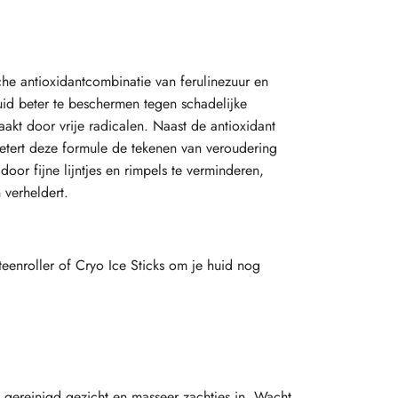
che antioxidantcombinatie van ferulinezuur en
id beter te beschermen tegen schadelijke
akt door vrije radicalen. Naast de antioxidant
tert deze formule de tekenen van veroudering
oor fijne lijntjes en rimpels te verminderen,
n verheldert.
teenroller of Cryo Ice Sticks om je huid nog
 gereinigd gezicht en masseer zachtjes in. Wacht