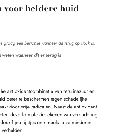
 voor heldere huid -
jg je graag een berichtje wanneer dit terug op stock is?
s weten wanneer dit er terug is
che antioxidantcombinatie van ferulinezuur en
id beter te beschermen tegen schadelijke
akt door vrije radicalen. Naast de antioxidant
tert deze formule de tekenen van veroudering
oor fijne lijntjes en rimpels te verminderen,
n verheldert.