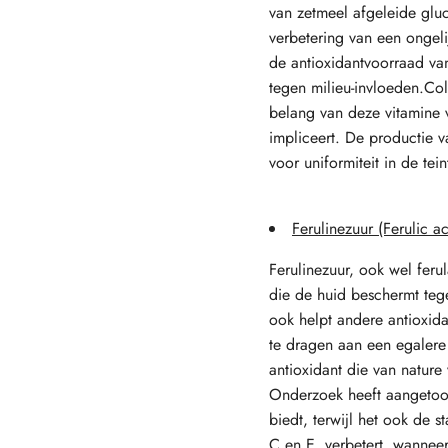
van zetmeel afgeleide glu
verbetering van een ongelijk
de antioxidantvoorraad va
tegen milieu-invloeden.Co
belang van deze vitamine 
impliceert. De productie v
voor uniformiteit in de tei
Ferulinezuur (Ferulic ac
Ferulinezuur, ook wel feru
die de huid beschermt tege
ook helpt andere antioxidan
te dragen aan een egalere 
antioxidant die van natur
Onderzoek heeft aangetoon
biedt, terwijl het ook de s
C en E, verbetert, wannee