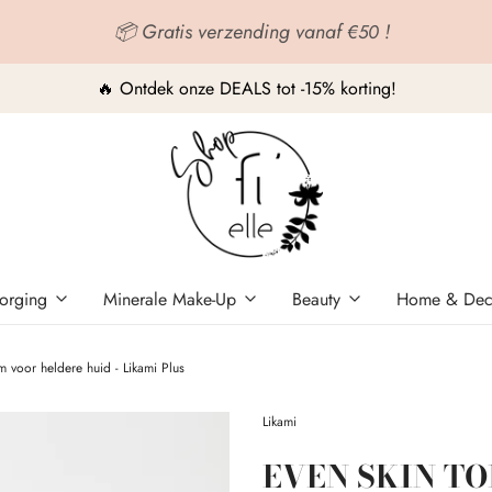
📦 Gratis verzending vanaf
!
€50
🔥 Ontdek onze DEALS tot -15% korting!
orging
Minerale Make-Up
Beauty
Home & De
oor heldere huid - Likami Plus
Likami
EVEN SKIN TO