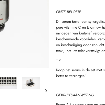
ONZE BELOFTE
Dit serum bevat een synergetis
pure vitamine C en E om uw hu
invloeden van buitenaf veroorza
beschermende voordelen, verbe
en beschadiging door zonlicht d
terwijl het uw teint verstevigt e
TIP
Koop het serum in de set met s
beter te verzorgen!
GEBRUIKSAANWIJZING
Breng 2-4 druppels aan op een