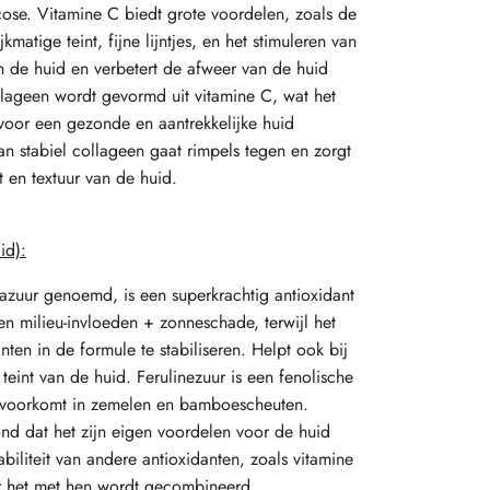
cose. Vitamine C biedt grote voordelen, zoals de
matige teint, fijne lijntjes, en het stimuleren van
n de huid en verbetert de afweer van de huid
llageen wordt gevormd uit vitamine C, wat het
voor een gezonde en aantrekkelijke huid
an stabiel collageen gaat rimpels tegen en zorgt
nt en textuur van de huid.
id):
lazuur genoemd, is een superkrachtig antioxidant
n milieu-invloeden + zonneschade, terwijl het
ten in de formule te stabiliseren. Helpt ook bij
teint van de huid. Ferulinezuur is een fenolische
e voorkomt in zemelen en bamboescheuten.
d dat het zijn eigen voordelen voor de huid
tabiliteit van andere antioxidanten, zoals vitamine
r het met hen wordt gecombineerd.