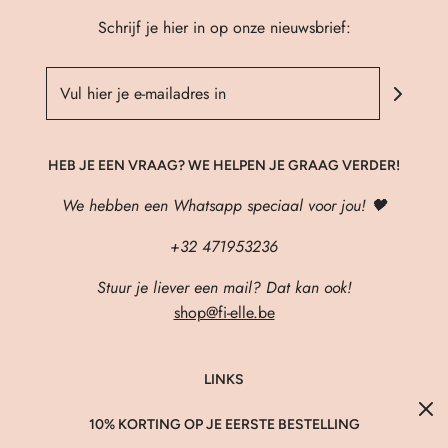
Schrijf je hier in op onze nieuwsbrief:
HEB JE EEN VRAAG? WE HELPEN JE GRAAG VERDER!
We hebben een Whatsapp speciaal voor jou! 🖤
+32 471953236
Stuur je liever een mail? Dat kan ook!
shop@fi-elle.be
LINKS
About Us
10% KORTING OP JE EERSTE BESTELLING