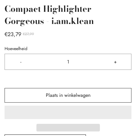
Compact Highlighter
Gorgeous - i.am.klean
€23,79
€27,99
Hoeveelheid
-
+
Plaats in winkelwagen