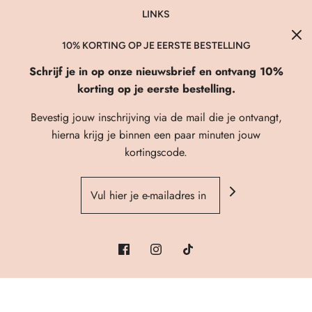
LINKS
About Us
10% KORTING OP JE EERSTE BESTELLING
Verzenden & Retourneren
Schrijf je in op onze nieuwsbrief en ontvang 10%
FAQ
korting op je eerste bestelling.
Privacybeleid
Bevestig jouw inschrijving via de mail die je ontvangt,
Algemene Voorwaarden
hierna krijg je binnen een paar minuten jouw
kortingscode.
Contact
Heb je een vraag?
© 2026 Fi'elle Shop
| Webshop powered by
Prosite