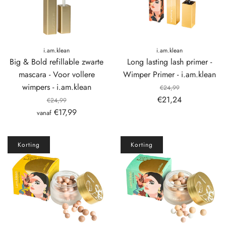
i.am.klean
i.am.klean
Big & Bold refillable zwarte
Long lasting lash primer -
mascara - Voor vollere
Wimper Primer - i.am.klean
wimpers - i.am.klean
€24,99
€21,24
€24,99
€17,99
vanaf
Korting
Korting