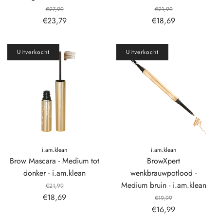
€27,99
€21,99
€23,79
€18,69
Uitverkocht
Uitverkocht
i.am.klean
i.am.klean
Brow Mascara - Medium tot
BrowXpert
donker - i.am.klean
wenkbrauwpotlood -
Medium bruin - i.am.klean
€21,99
€18,69
€19,99
€16,99