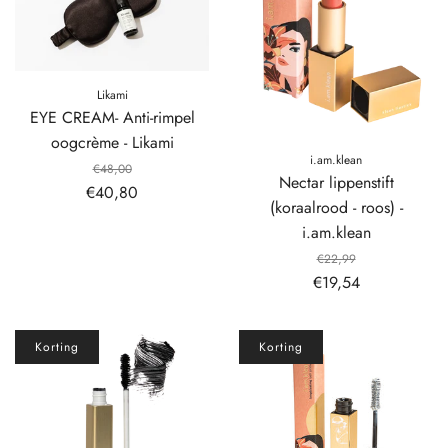
Likami
EYE CREAM- Anti-rimpel
oogcrème - Likami
i.am.klean
€48,00
Nectar lippenstift
€40,80
(koraalrood - roos) -
i.am.klean
€22,99
€19,54
Korting
Korting