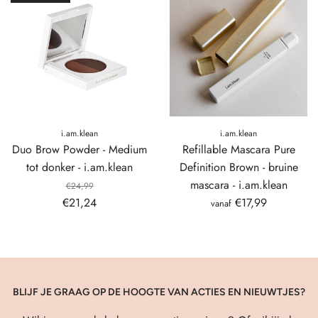
i.am.klean
i.am.klean
Duo Brow Powder - Medium
Refillable Mascara Pure
tot donker - i.am.klean
Definition Brown - bruine
mascara - i.am.klean
€24,99
€21,24
€17,99
vanaf
BLIJF JE GRAAG OP DE HOOGTE VAN ACTIES EN NIEUWTJES?