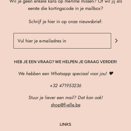
Wil je geen enkele kans op me-time missen? Of wil jij als
eerste die kortingscode in je mailbox?
Schrijf je hier in op onze nieuwsbrief:
HEB JE EEN VRAAG? WE HELPEN JE GRAAG VERDER!
We hebben een Whatsapp speciaal voor jou! 🖤
+32 471953236
Stuur je liever een mail? Dat kan ook!
shop@fi-elle.be
LINKS