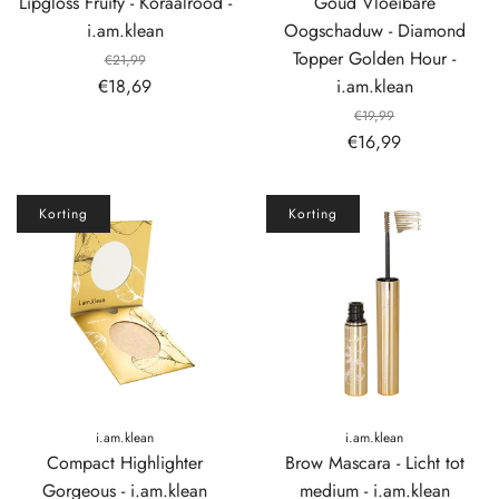
Lipgloss Fruity - Koraalrood -
Goud Vloeibare
i.am.klean
Oogschaduw - Diamond
Topper Golden Hour -
€21,99
€18,69
i.am.klean
€19,99
€16,99
Korting
Korting
i.am.klean
i.am.klean
Compact Highlighter
Brow Mascara - Licht tot
Gorgeous - i.am.klean
medium - i.am.klean