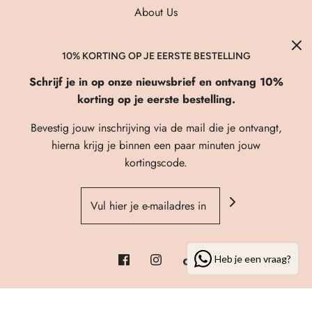
About Us
Verzenden & Retourneren
FAQ
10% KORTING OP JE EERSTE BESTELLING
Privacybeleid
Schrijf je in op onze nieuwsbrief en ontvang 10%
korting op je eerste bestelling.
Algemene Voorwaarden
Contact
Bevestig jouw inschrijving via de mail die je ontvangt,
hierna krijg je binnen een paar minuten jouw
kortingscode.
© 2026 Fi'elle Shop
| Webshop powered by
Prosite
Heb je een vraag?