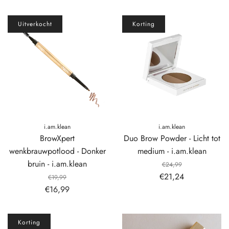
Uitverkocht
Korting
i.am.klean
i.am.klean
BrowXpert
Duo Brow Powder - Licht tot
wenkbrauwpotlood - Donker
medium - i.am.klean
bruin - i.am.klean
€24,99
€21,24
€19,99
€16,99
Korting