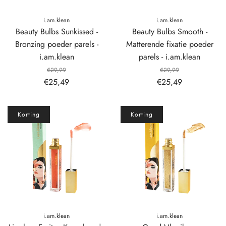
i.am.klean
i.am.klean
Beauty Bulbs Sunkissed -
Beauty Bulbs Smooth -
Bronzing poeder parels -
Matterende fixatie poeder
i.am.klean
parels - i.am.klean
€29,99
€29,99
€25,49
€25,49
Korting
Korting
i.am.klean
i.am.klean