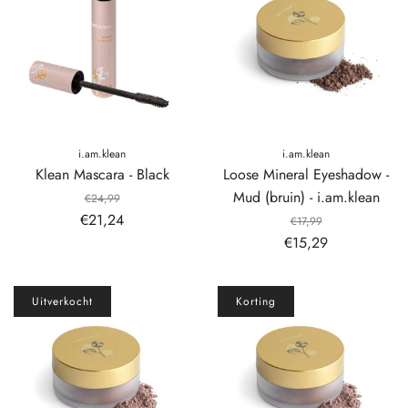
i.am.klean
i.am.klean
Klean Mascara - Black
Loose Mineral Eyeshadow -
Mud (bruin) - i.am.klean
€24,99
€21,24
€17,99
€15,29
Uitverkocht
Korting