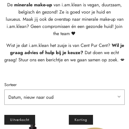
De
minerale make-up
van
i.am.klean
is vegan, duurzaam,
belgisch én gezond! Ze is goed voor je huid en
luxueus.
Maak jij ook de overstap naar
minerale make-up
van
i.am.klean? Geen compromissen én een gezonde huid! Join
the team 🖤
Wist je dat i.am.klean het zusje is van Cent Pur Cent?
Wil je
graag advies of hulp bij je keuze?
Dat doen we echt
graag! Stuur ons een berichtje en we gaan samen op zoek. 💋
Sorteer
Datum, nieuw naar oud
Uitverkocht
Korting