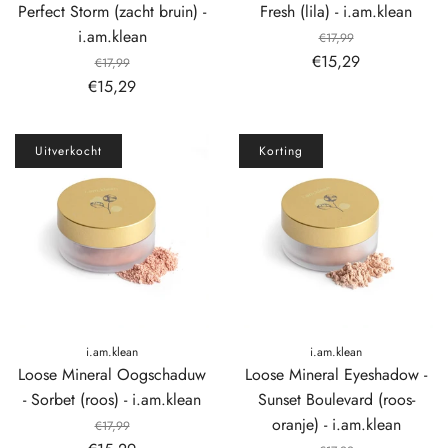
Perfect Storm (zacht bruin) -
Fresh (lila) - i.am.klean
i.am.klean
€17,99
€15,29
€17,99
€15,29
Uitverkocht
Korting
i.am.klean
i.am.klean
Loose Mineral Oogschaduw
Loose Mineral Eyeshadow -
- Sorbet (roos) - i.am.klean
Sunset Boulevard (roos-
oranje) - i.am.klean
€17,99