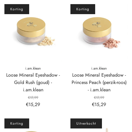
Korting
Korting
i.am.klean
i.am.klean
Loose Mineral Eyeshadow -
Loose Mineral Eyeshadow -
Gold Rush (goud) -
Princess Peach (perzik-roos)
i.am.klean
- i.am.klean
€17,99
€17,99
€15,29
€15,29
Korting
Uitverkocht