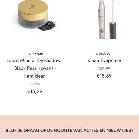
i.am.klean
i.am.klean
Loose Mineral Eyeshadow -
Klean Eyeprimer
Black Pearl (zwart) -
€21,99
i.am.klean
€18,69
€17,99
€15,29
BLIJF JE GRAAG OP DE HOOGTE VAN ACTIES EN NIEUWTJES?