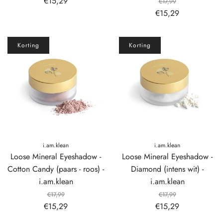
€15,29
€17,99
€15,29
Korting
Korting
i.am.klean
i.am.klean
Loose Mineral Eyeshadow -
Loose Mineral Eyeshadow -
Cotton Candy (paars - roos) -
Diamond (intens wit) -
i.am.klean
i.am.klean
€17,99
€17,99
€15,29
€15,29