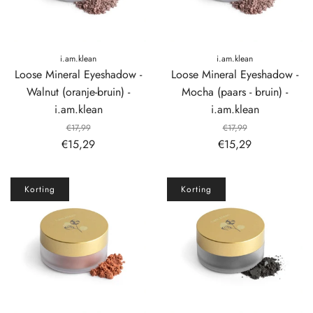
i.am.klean
i.am.klean
Loose Mineral Eyeshadow -
Loose Mineral Eyeshadow -
Walnut (oranje-bruin) -
Mocha (paars - bruin) -
i.am.klean
i.am.klean
€17,99
€17,99
€15,29
€15,29
Korting
Korting