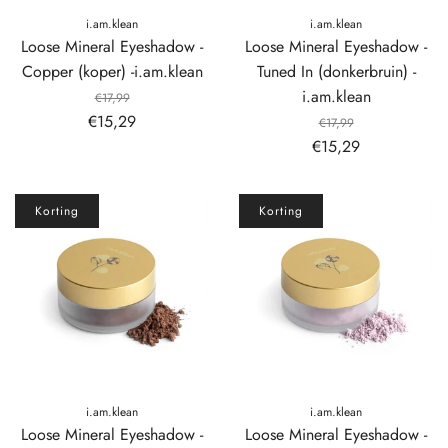
i.am.klean
i.am.klean
Loose Mineral Eyeshadow -
Loose Mineral Eyeshadow -
Copper (koper) -i.am.klean
Tuned In (donkerbruin) -
i.am.klean
€17,99
€15,29
€17,99
€15,29
Korting
Korting
i.am.klean
i.am.klean
Loose Mineral Eyeshadow -
Loose Mineral Eyeshadow -