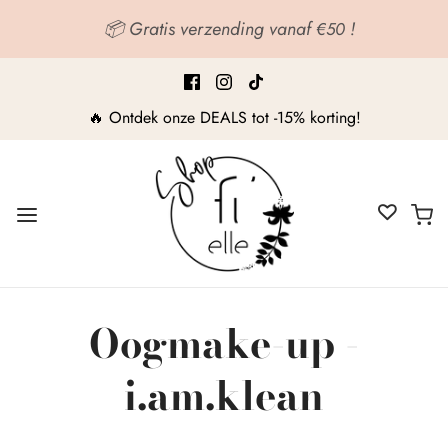
📦 Gratis verzending vanaf
!
€50
🔥 Ontdek onze DEALS tot -15% korting!
Oogmake-up -
i.am.klean