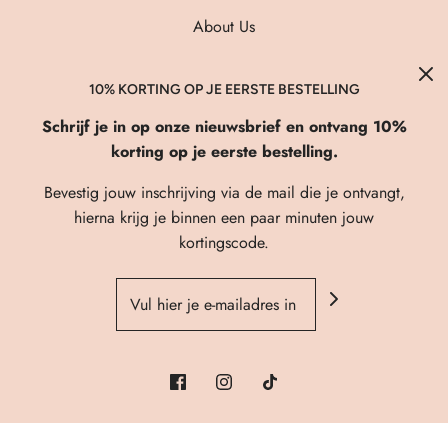
About Us
Verzenden & Retourneren
FAQ
10% KORTING OP JE EERSTE BESTELLING
Privacybeleid
Schrijf je in op onze nieuwsbrief en ontvang 10%
korting op je eerste bestelling.
Algemene Voorwaarden
Contact
Bevestig jouw inschrijving via de mail die je ontvangt,
hierna krijg je binnen een paar minuten jouw
kortingscode.
© 2026 Fi'elle Shop
| Webshop powered by
Prosite