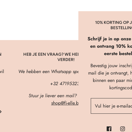
10% KORTING OP J
BESTELLI
Schrijf je in op onz
en ontvang 10% kor
eerste bestel
N
HEB JE EEN VRAAG? WE HELPEN JE GRAAG
VERDER!
Bevestig jouw inschri
il
We hebben een Whatsapp speciaal voor jou! 🖤
mail die je ontvangt, h
binnen een paar mi
+32 471953236
kortingscod
Stuur je liever een mail? Dat kan ook!
shop@fi-elle.be