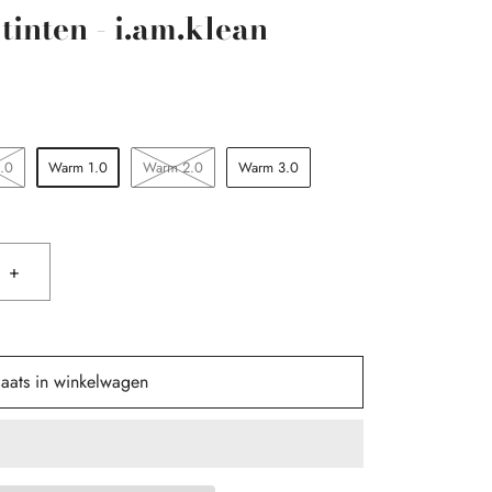
tinten - i.am.klean
.0
Warm 1.0
Warm 2.0
Warm 3.0
+
laats in winkelwagen