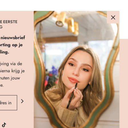
E EERSTE
NG
e nieuwsbrief
ting op je
ling.
LINKS
jving via de
About Us
ierna krijg je
Verzenden & Retourneren
nuten jouw
FAQ
e.
Privacybeleid
Algemene Voorwaarden
Contact