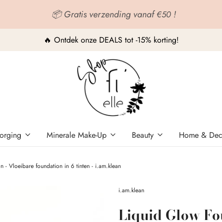
📦 Gratis verzending vanaf
!
€50
🔥 Ontdek onze DEALS tot -15% korting!
orging
Minerale Make-Up
Beauty
Home & De
 - Vloeibare foundation in 6 tinten - i.am.klean
i.am.klean
Liquid Glow Fo