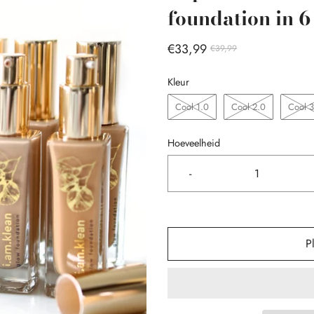
foundation in 6 
€33,99
€39,99
Kleur
Cool 1.0
Cool 2.0
Cool 3
Hoeveelheid
-
P