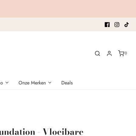
0
co
Onze Merken
Deals
undation - Vloeibare