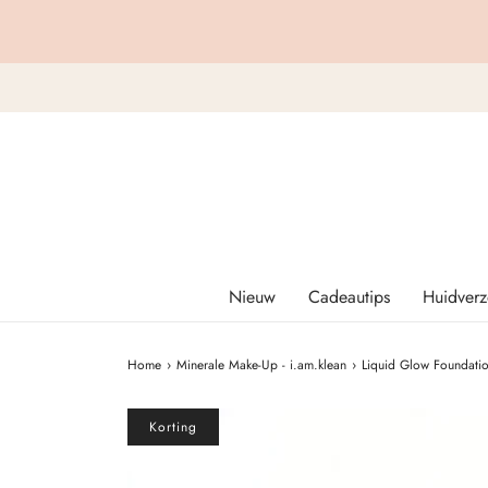
Nieuw
Cadeautips
Huidverz
Home
›
Minerale Make-Up - i.am.klean
›
Liquid Glow Foundation
Korting