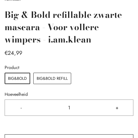
Big & Bold refillable zwarte
mascara - Voor vollere
wimpers - i.am.klean
€24,99
Product
BIG&BOLD
BIG&BOLD REFILL
Hoeveelheid
-
+