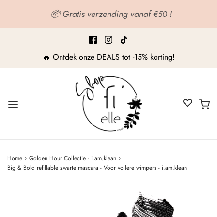
📦 Gratis verzending vanaf
!
€50
🔥 Ontdek onze DEALS tot -15% korting!
Home
›
Golden Hour Collectie - i.am.klean
›
Big & Bold refillable zwarte mascara - Voor vollere wimpers - i.am.klean