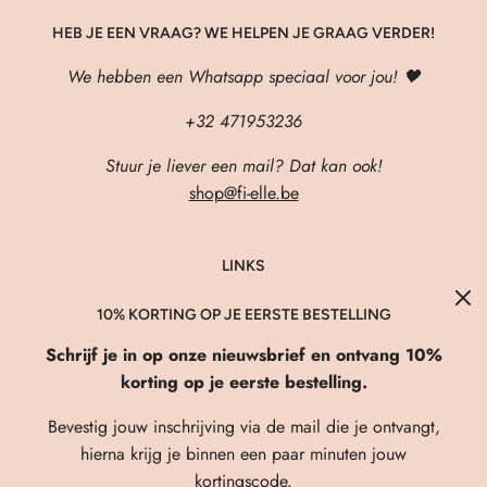
HEB JE EEN VRAAG? WE HELPEN JE GRAAG VERDER!
We hebben een Whatsapp speciaal voor jou! 🖤
+32 471953236
Stuur je liever een mail? Dat kan ook!
shop@fi-elle.be
LINKS
About Us
10% KORTING OP JE EERSTE BESTELLING
Verzenden & Retourneren
Schrijf je in op onze nieuwsbrief en ontvang 10%
FAQ
korting op je eerste bestelling.
Privacybeleid
Bevestig jouw inschrijving via de mail die je ontvangt,
Algemene Voorwaarden
hierna krijg je binnen een paar minuten jouw
kortingscode.
Contact