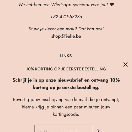
We hebben een Whatsapp speciaal voor jou! 🖤
+32 471953236
Stuur je liever een mail? Dat kan ook!
shop@fi-elle.be
LINKS
About Us
10% KORTING OP JE EERSTE BESTELLING
Verzenden & Retourneren
Schrijf je in op onze nieuwsbrief en ontvang 10%
FAQ
korting op je eerste bestelling.
Privacybeleid
Bevestig jouw inschrijving via de mail die je ontvangt,
Algemene Voorwaarden
hierna krijg je binnen een paar minuten jouw
kortingscode.
Contact