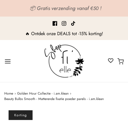
📦 Gratis verzending vanaf
!
€50
🔥 Ontdek onze DEALS tot -15% korting!
Home
›
Golden Hour Collectie - i.am.klean
›
Beauty Bulbs Smooth - Matterende fixatie poeder parels - i.am.klean
Korting